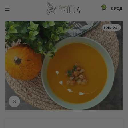
0
0
РСД
SOLD OUT
Click to enlarge