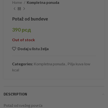
Home
Kompletna ponuda
Potaž od bundeve
390
рсд
Out of stock
Dodaj u listu želja
Categories:
Kompletna ponuda
,
Pilja kuva low
kcal
DESCRIPTION
Potaž od svežeg povrća