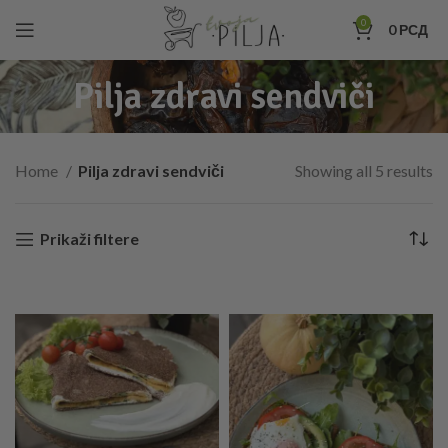
0
0
РСД
Pilja zdravi sendviči
Home
Pilja zdravi sendviči
Showing all 5 results
Prikaži filtere