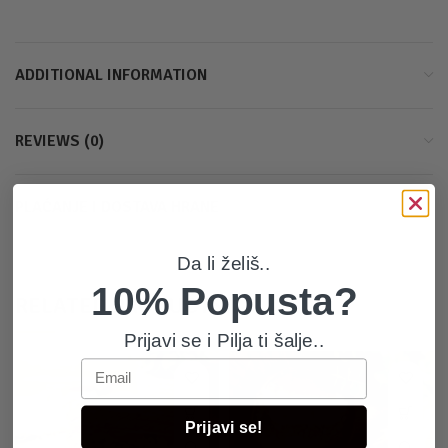
ADDITIONAL INFORMATION
REVIEWS (0)
PLAĆANJE I DOSTAVA HRANE
Da li želiš..
10% Popusta?
RELATED PRODUCTS
Prijavi se i Pilja ti šalje..
Email
Prijavi se!