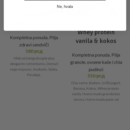
Ne, hvala
Sendvič avokadić
Granola obrok –
Whey protein
Kompletna ponuda
,
Pilja
vanila & kokos
zdravi sendviči
580
рсд
Kompletna ponuda
,
Pilja
Hleb od integralnog brašna
granole, ovsene kaše i chia
obogaćen semenkama, Domaći
pudinzi
vege majonez, Avokado, Salata,
Paradajz.
550
рсд
Chia seme, Badem, Grčki jogurt,
Banana, Kokos, Whey protein
vanila, Home made granola bez
šećera, Home made puter od
badema.