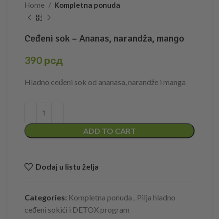
Home
Kompletna ponuda
Ceđeni sok – Ananas, narandža, mango
390
рсд
Hladno ceđeni sok od ananasa, narandže i manga
ADD TO CART
Dodaj u listu želja
Categories:
Kompletna ponuda
,
Pilja hladno
ceđeni sokići i DETOX program