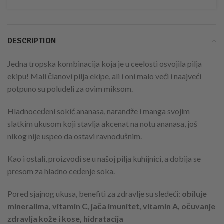
DESCRIPTION
Jedna tropska kombinacija koja je u ceelosti osvojila pilja
ekipu! Mali članovi pilja ekipe, ali i oni malo veći i naajveći
potpuno su poludeli za ovim miksom.
Hladnoceđeni sokić ananasa, narandže i manga svojim
slatkim ukusom koji stavlja akcenat na notu ananasa, još
nikog nije uspeo da ostavi ravnodušnim.
Kao i ostali, proizvodi se u našoj pilja kuhijnici, a dobija se
presom za hladno ceđenje soka.
Pored sjajnog ukusa, benefiti za zdravlje su sledeći:
obiluje
mineralima, vitamin C, jača imunitet, vitamin A, očuvanje
zdravlja kože i kose, hidratacija