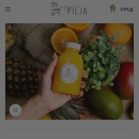
0
0
РСД
Click to enlarge