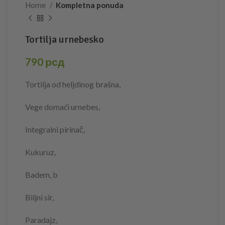
Home
Kompletna ponuda
Tortilja urnebesko
790
рсд
Tortilja od heljdinog brašna,
Vege domaći urnebes,
Integralni pirinač,
Kukuruz,
Badem, b
Biljni sir,
Paradajz,