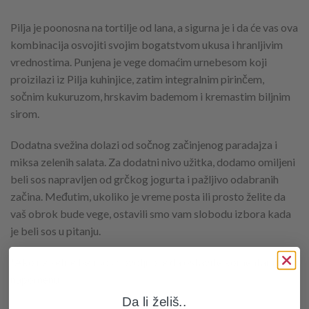
Pilja je poonosna na tortilje od lana, a sigurna je i da će vas ova
kombinacija osvojiti svojim bogatstvom ukusa i hranljivim
vrednostima. Punjena je vege domaćim urnebesom koji
proizilazi iz Pilja kuhinjice, zatim integralnim pirinčem,
sočnim kukuruzom, hrskavim bademom i kremastim biljnim
sirom.
Dodatna svežina dolazi od sočnog začinjenog paradajza i
miksa zelenih salata. Za dodatni nivo užitka, dodamo omiljeni
beli sos napravljen od grčkog jogurta i pažljivo odabranih
začina. Međutim, ukoliko je vreme posta ili prosto želite da
vaš obrok bude vege, ostavili smo vam slobodu izbora kada
je beli sos u pitanju.
*Ako ne zelite beli sos dovoljno je da ostavite komentar u
napomenu.
Da li želiš..