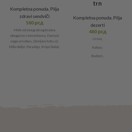
trn
Kompletna ponuda
,
Pilja
zdravi sendviči
Kompletna ponuda
,
Pilja
580
рсд
dezerti
Hleb od integralnog brašna
480
рсд
obogaćen semenkama, Domaći
Urme,
vege urnebes, Dimljeni tofu sir,
Mikrobilje, Paradajz, Kripsi batat,
Kakao,
Miks salata.
Badem,
Indijski orah,
Med,
Pasji trn.
*Posno i vegeterijasnko, bez
šećera, sirovo.