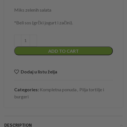
Miks zelenih salata
*Beli sos (grčki jogurt i začini).
ADD TO CART
Dodaj u listu želja
Categories:
Kompletna ponuda
,
Pilja tortilje i
burgeri
DESCRIPTION