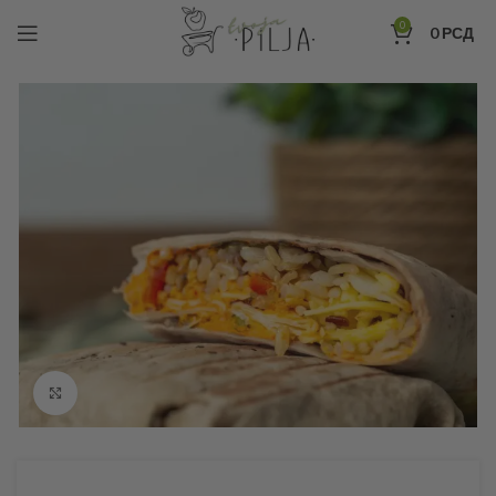
0
0
РСД
Click to enlarge