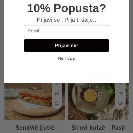
10% Popusta?
REVIEWS (0)
Prijavi se i Pilja ti šalje..
Email
PLAĆANJE I DOSTAVA HRANE
Prijavi se!
Ne, hvala
RELATED PRODUCTS
SOLD OUT
Sendvič ljutić
Sirovi kolač – Pasji