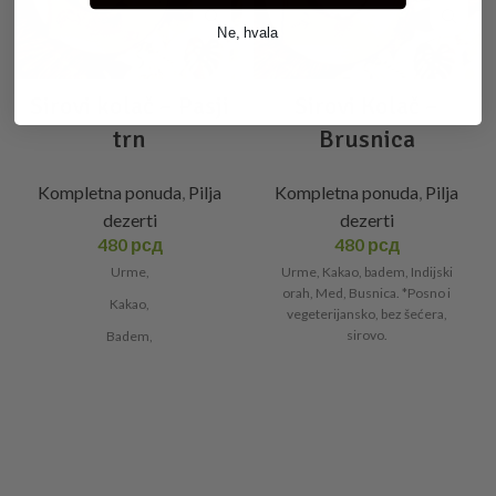
Ne, hvala
Sirovi kolač – Pasji
Sirovi Kolač –
trn
Brusnica
Kompletna ponuda
,
Pilja
Kompletna ponuda
,
Pilja
dezerti
dezerti
480
рсд
480
рсд
Urme,
Urme, Kakao, badem, Indijski
orah, Med, Busnica. *Posno i
Kakao,
vegeterijansko, bez šećera,
sirovo.
Badem,
Indijski orah,
Med,
Pasji trn.
*Posno i vegeterijasnko, bez
šećera, sirovo.