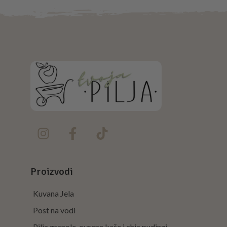
Proizvodi
Kuvana Jela
Post na vodi
Pilja granole, ovsene kaše i chia pudinzi