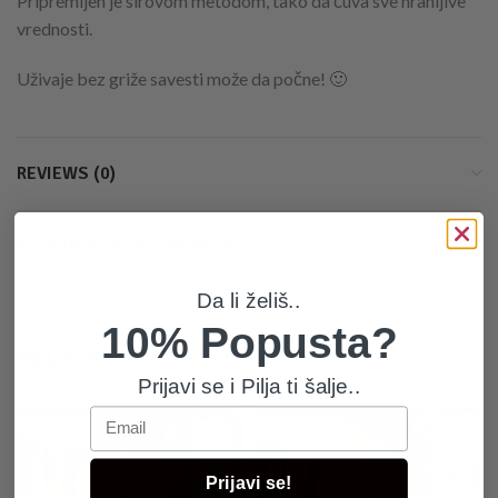
Pripremljen je sirovom metodom, tako da čuva sve hranljive
vrednosti.
Uživaje bez griže savesti može da počne! 🙂
REVIEWS (0)
PLAĆANJE I DOSTAVA HRANE
Da li želiš..
10% Popusta?
RELATED PRODUCTS
Prijavi se i Pilja ti šalje..
Email
SOLD OUT
SOLD OUT
Prijavi se!