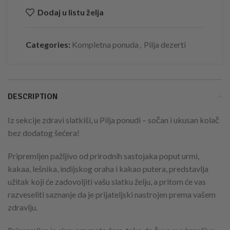
Dodaj u listu želja
Categories:
Kompletna ponuda
,
Pilja dezerti
DESCRIPTION
Iz sekcije zdravi slatkiši, u Pilja ponudi – sočan i ukusan kolač
bez dodatog šećera!
Pripremljen pažljivo od prirodnih sastojaka poput urmi,
kakaa, lešnika, indijskog oraha i kakao putera, predstavlja
užitak koji će zadovoljiti vašu slatku želju, a pritom će vas
razveseliti saznanje da je prijateljski nastrojen prema vašem
zdravlju.