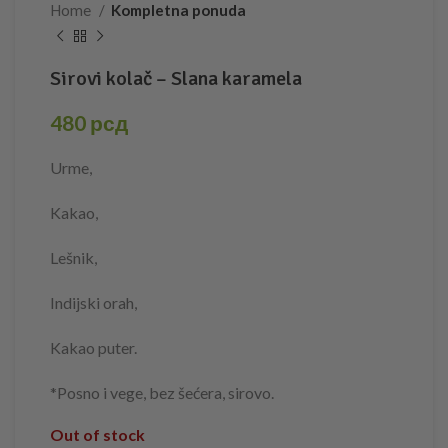
Home
Kompletna ponuda
Sirovi kolač – Slana karamela
480
рсд
Urme,
Kakao,
Lešnik,
Indijski orah,
Kakao puter.
*Posno i vege, bez šećera, sirovo.
Out of stock