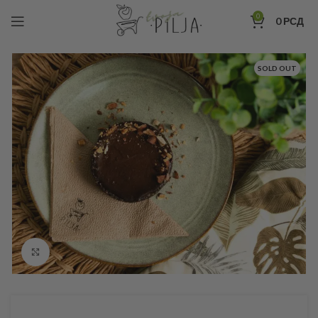
0
0
РСД
SOLD OUT
Click to enlarge