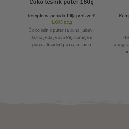
Čoko lešnik puter 180g
Kompletna ponuda
,
Pilja proizvodi
Komp
1.095
рсд
Čoko lešnik puter sa puno ljubavi.
Jasno je da je ovo Piljin omiljeni
Hle
puter, ali sudeći po reakcijama
obogać
prilično smo
ur
Mikrob