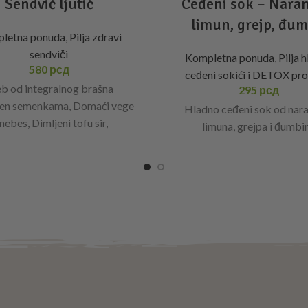
Sendvič ljutić
Ceđeni sok – Nara
limun, grejp, đum
letna ponuda
,
Pilja zdravi
sendviči
Kompletna ponuda
,
Pilja 
580
рсд
ceđeni sokići i DETOX pr
b od integralnog brašna
295
рсд
en semenkama, Domaći vege
Hladno ceđeni sok od nar
nebes, Dimljeni tofu sir,
limuna, grejpa i đumbir
ilje, Paradajz, Kripsi batat,
Miks salata.