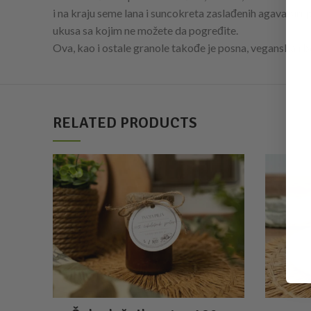
i na kraju seme lana i suncokreta zaslađenih agava siru
ukusa sa kojim ne možete da pogređite.
Ova, kao i ostale granole takođe je posna, veganska i b
RELATED PRODUCTS