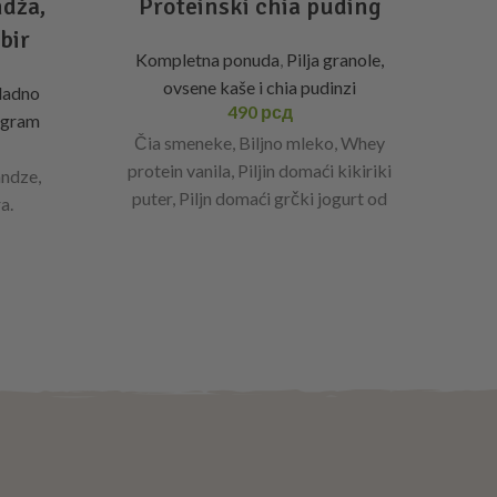
ndža,
Proteinski chia puding
bir
Kompletna ponuda
,
Pilja granole,
Kom
ovsene kaše i chia pudinzi
hladno
490
рсд
ogram
Klas
Čia smeneke, Biljno mleko, Whey
ovs
protein vanila, Piljin domaći kikiriki
andze,
pah
puter, Piljn domaći grčki jogurt od
a.
višnje.