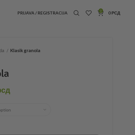
0
PRIJAVA / REGISTRACIJA
0
РСД
uda
Klasik granola
ola
рсд