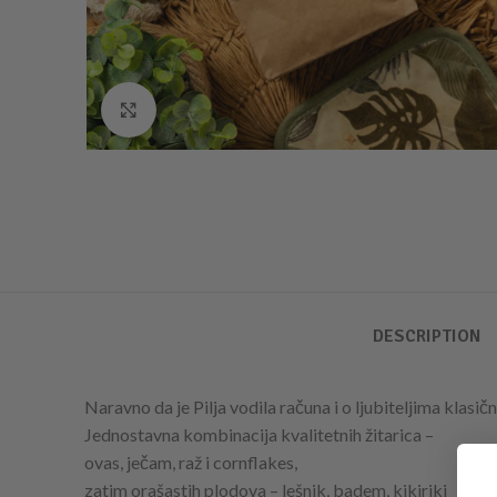
Click to enlarge
DESCRIPTION
Naravno da je Pilja vodila računa i o ljubiteljima klasičn
Jednostavna kombinacija kvalitetnih žitarica –
ovas, ječam, raž i cornflakes,
zatim orašastih plodova – lešnik, badem, kikiriki