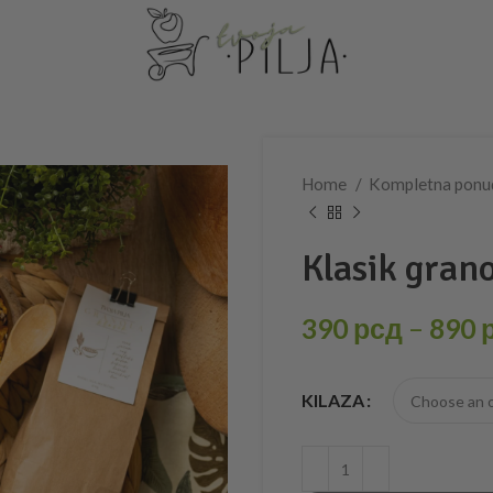
Home
Kompletna pon
Klasik gran
390
рсд
–
890
KILAZA