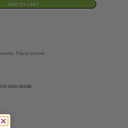
ADD TO CART
ponuda
,
Pilja proizvodi
 DOSTAVA HRANE