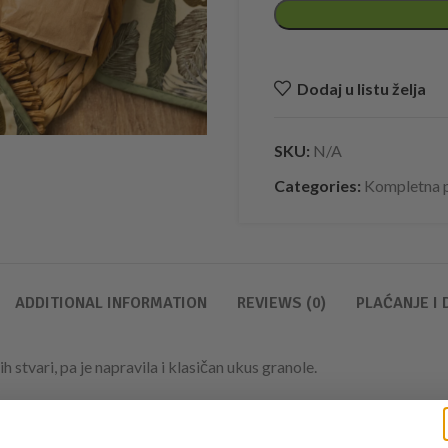
Dodaj u listu želja
SKU:
N/A
Categories:
Kompletna 
ADDITIONAL INFORMATION
REVIEWS (0)
PLAĆANJE I
ih stvari, pa je napravila i klasičan ukus granole.