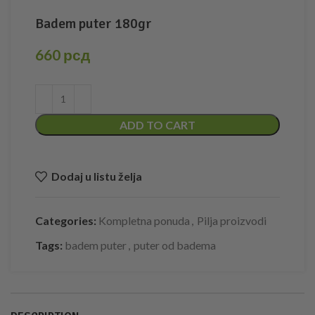
Badem puter 180gr
660
рсд
ADD TO CART
Dodaj u listu želja
Categories:
Kompletna ponuda
,
Pilja proizvodi
Tags:
badem puter
,
puter od badema