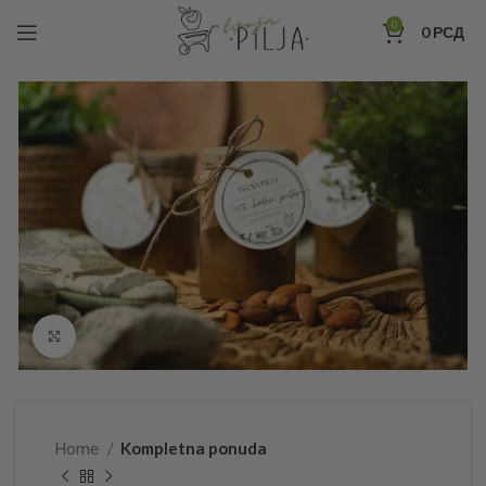
0
0
РСД
Click to enlarge
Home
Kompletna ponuda