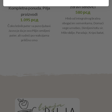
Kompletna ponuda
,
Pilja
zdravi sendviči
Kompletna ponuda
,
Pilja
580
рсд
proizvodi
Hleb od integralnog brašna
1.095
рсд
obogaćen semenkama, Domaći
Čoko lešnik puter sa puno ljubavi.
vege urnebes, Dimljeni tofu sir,
Jasno je da je ovo Piljin omiljeni
Mikrobilje, Paradajz, Kripsi batat,
puter, ali sudeći po reakcijama
Miks salata.
prilično smo