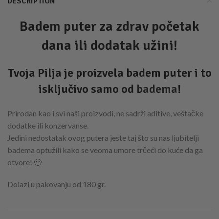
DESCRIPTION
Badem puter za zdrav početak
dana ili dodatak užini!
Tvoja Pilja je proizvela badem puter i to
isključivo samo od
badema
!
Prirodan kao i svi naši proizvodi, ne sadrži aditive, veštačke
dodatke ili konzervanse.
Jedini nedostatak ovog putera jeste taj što su nas ljubitelji
badema optužili kako se veoma umore trčeći do kuće da ga
otvore! 🙂
Dolazi u pakovanju od 180 gr.