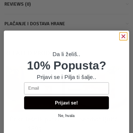
REVIEWS (0)
PLAĆANJE I DOSTAVA HRANE
RELATED PRODUCTS
Da li želiš..
10% Popusta?
Prijavi se i Pilja ti šalje..
Email
Prijavi se!
Ne, hvala
Čoko lešnik puter
Sendvič ljutić
180g