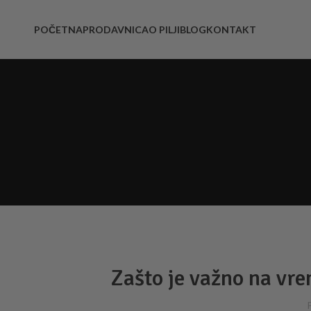
POČETNA
PRODAVNICA
O PILJI
BLOG
KONTAKT
Zašto je važno na vr