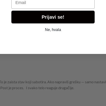
Prijavi se!
raničenje. Ako uđeš sa jasnom namerom:
azove. Podseti sebe zašto postiš.
Ne, hvala
o je zaista stav koji sabotira. Ako napraviš grešku — samo nastavi 
 Post je proces. I svako telo reaguje drugačije.