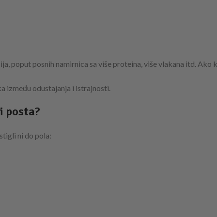
a, poput posnih namirnica sa više proteina, više vlakana itd. Ako 
a između odustajanja i istrajnosti.
i posta?
tigli ni do pola: