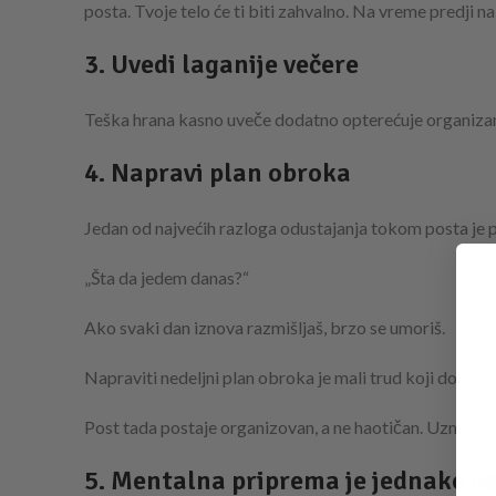
posta. Tvoje telo će ti biti zahvalno. Na vreme predji n
3. Uvedi laganije večere
Teška hrana kasno uveče dodatno opterećuje organiz
4. Napravi plan obroka
Jedan od najvećih razloga odustajanja tokom posta je p
„Šta da jedem danas?“
Ako svaki dan iznova razmišljaš, brzo se umoriš.
Napraviti nedeljni plan obroka je mali trud koji donos
Post tada postaje organizovan, a ne haotičan. Uzmi ide
5. Mentalna priprema je jednako v