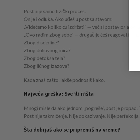
Post nije samo fizički proces.
On je i odluka. Ako uđeš u post sa stavom:
„Videćemo koliko ću izdržati“ — već si postavio/la og
„Ovo radim zbog sebe“ — drugačije ćeš reagovati na iz
Zbog discipline?
Zbog duhovnog mira?
Zbog detoksa tela?
Zbog ličnog izazova?
Kada znaš zašto, lakše podnosiš kako.
Najveća greška: Sve ili ništa
Mnogi misle da ako jednom „pogreše“, post je propao. T
Post nije takmičenje. Nije dokazivanje. Nije perfekcija.
Šta dobijaš ako se pripremiš na vreme?