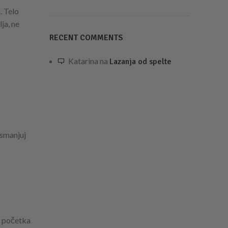
. Telo
ja, ne
RECENT COMMENTS
Katarina
na
Lazanja od spelte
 smanjuj
e početka