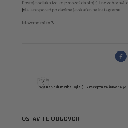
Postaje odluka iza koje možeš da stojiš. I ne zaboravi
jela
, a raspored po danima je okačen na Instagramu.
Možemo mi to 💚
Newer
Post na vodi iz Pilja ugla (+ 3 recepta za kuvana jel
OSTAVITE ODGOVOR