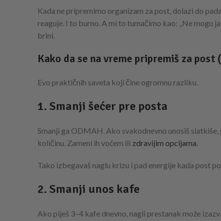
Kada ne pripremimo organizam za post, dolazi do pada š
reaguje. I to burno. A mi to tumačimo kao: „Ne mogu ja 
brini.
Kako da se na vreme pripremiš za post 
Evo praktičnih saveta koji čine ogromnu razliku.
1. Smanji šećer pre posta
Smanji ga ODMAH. Ako svakodnevno unosiš slatkiše, gaz
količinu. Zameni ih voćem ili
zdravijim opcijama.
Tako izbegavaš naglu krizu i pad energije kada post po
2. Smanji unos kafe
Ako piješ 3–4 kafe dnevno, nagli prestanak može izazva