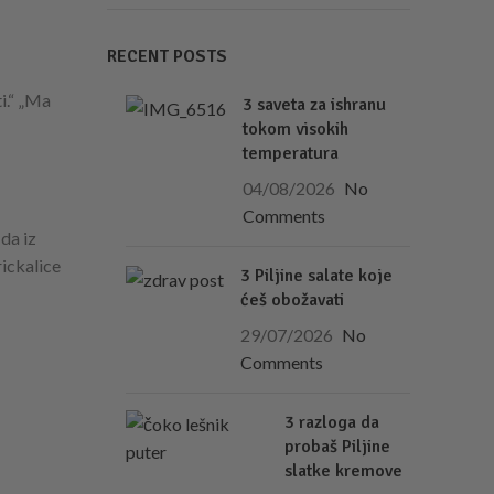
RECENT POSTS
i.“ „Ma
3 saveta za ishranu
tokom visokih
temperatura
04/08/2026
No
Comments
da iz
rickalice
3 Piljine salate koje
ćeš obožavati
29/07/2026
No
Comments
3 razloga da
probaš Piljine
slatke kremove