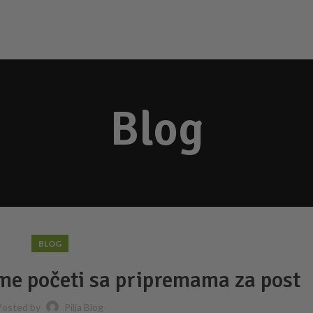
Blog
BLOG
eme početi sa pripremama za post
Posted by
Pilja Blog