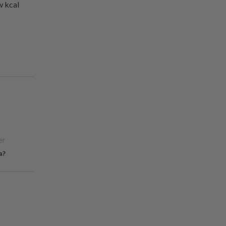
w kcal
er
a?