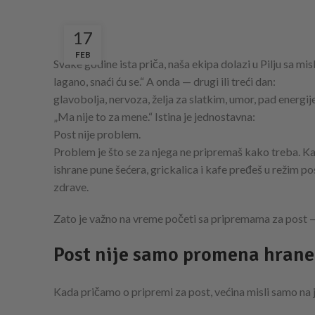
17
FEB
Svake godine ista priča, naša ekipa dolazi u Pilju sa mi
lagano, snaći ću se.“ A onda — drugi ili treći dan:
glavobolja, nervoza, želja za slatkim, umor, pad energije,
„Ma nije to za mene.“ Istina je jednostavna:
Post nije problem.
Problem je što se za njega ne pripremaš kako treba. Kao
ishrane pune šećera, grickalica i kafe pređeš u režim po
zdrave.
Zato je važno na vreme početi sa pripremama za post — i
Post nije samo promena hrane
Kada pričamo o pripremi za post, većina misli samo na