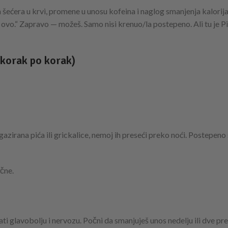
ećera u krvi, promene u unosu kofeina i naglog smanjenja kalorija
ovo.“ Zapravo — možeš. Samo nisi krenuo/la postepeno. Ali tu je Pil
(korak po korak)
irana pića ili grickalice, nemoj ih preseći preko noći. Postepeno
čne.
ti glavobolju i nervozu. Počni da smanjuješ unos nedelju ili dve pr