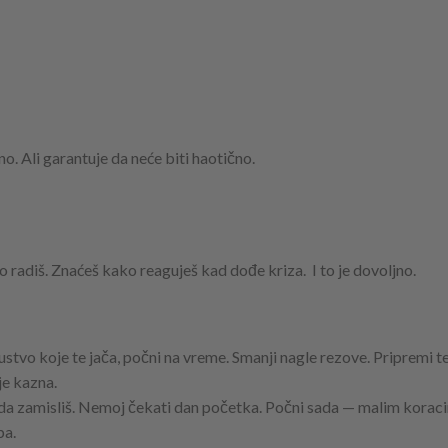
o. Ali garantuje da neće biti haotično.
to radiš. Znaćeš kako reaguješ kad dođe kriza. I to je dovoljno.
ustvo koje te jača, počni na vreme. Smanji nagle rezove. Pripremi te
je kazna.
eš da zamisliš. Nemoj čekati dan početka. Počni sada — malim koraci
ba.