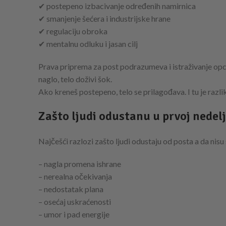
✔ postepeno izbacivanje određenih namirnica
✔ smanjenje šećera i industrijske hrane
✔ regulaciju obroka
✔ mentalnu odluku i jasan cilj
Prava priprema za post podrazumeva i istraživanje opcij
naglo, telo doživi šok.
Ako kreneš postepeno, telo se prilagođava. I tu je razlik
Zašto ljudi odustanu u prvoj nedelj
Najčešći razlozi zašto ljudi odustaju od posta a da nisu s
– nagla promena ishrane
– nerealna očekivanja
– nedostatak plana
– osećaj uskraćenosti
– umor i pad energije