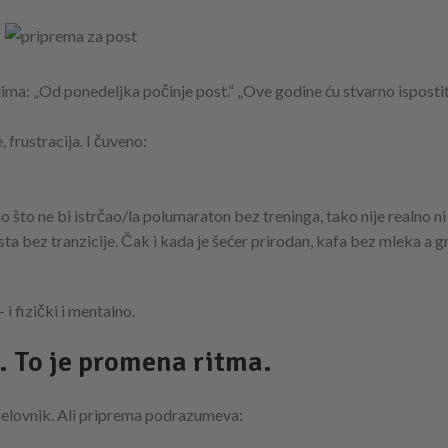
slima: „Od ponedeljka počinje post.“ „Ove godine ću stvarno ispostit
 frustracija. I čuveno:
 što ne bi istrčao/la polumaraton bez treninga, tako nije realno ni 
sta bez tranzicije. Čak i kada je šećer prirodan, kafa bez mleka a g
 fizički i mentalno.
. To je promena ritma.
 jelovnik. Ali priprema podrazumeva: