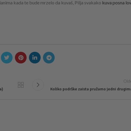
, danima kada te bude mrzelo da kuvaš, Pilja svakako
kuva posna lo
Old
a)
Koliko podrške zaista pružamo jedni drugim