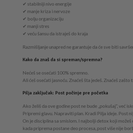
✔ stabilniji nivo energije
✔ manje kriza i nervoze
✔ bolju organizaciju
✔ manji stres
✔ veću šansu da istraješ do kraja
Razmišljanje unapred ne garantuje da će sve biti savršen
Kako da znaš da si spreman/spremna?
Nećeš se osećati 100% spremno.
Ali ćeš osećati jasnoću. Znaćeš šta jedeš. Znaćeš zašto 
Pilja zaključak: Post počinje pre početka
Ako želiš da ove godine post ne bude „pokušaj“, već isk
Pripremi glavu. Napraviti plan. Kradi Pilja ideje. Post ni
On je disciplina sa smislom. I najbolji detox koji mož
kada priprema postane deo procesa, post više nije bor