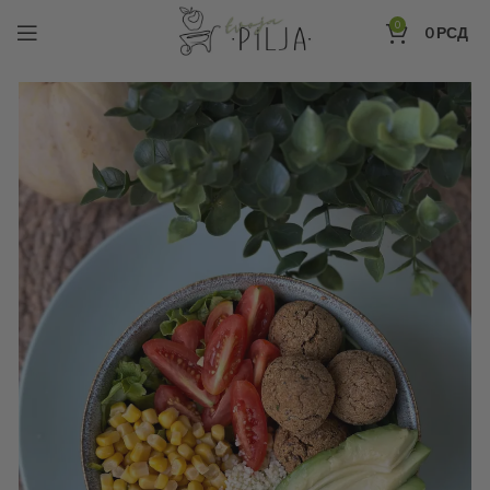
0
0
РСД