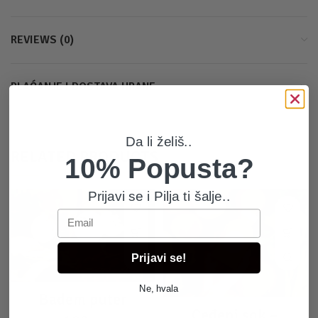
REVIEWS (0)
PLAĆANJE I DOSTAVA HRANE
Da li želiš..
RELATED PRODUCTS
10% Popusta?
Prijavi se i Pilja ti šalje..
Email
Prijavi se!
Ne, hvala
Badem puter
Ceđeni sok –