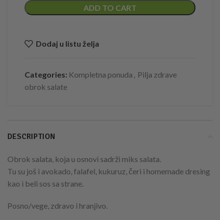
ADD TO CART
Dodaj u listu želja
Categories:
Kompletna ponuda
,
Pilja zdrave
obrok salate
DESCRIPTION
Obrok salata, koja u osnovi sadrži miks salata.
Tu su još i avokado, falafel, kukuruz, čeri i homemade dresing
kao i beli sos sa strane.
Posno/vege, zdravo i hranjivo.