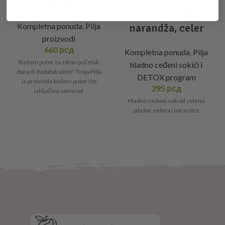
180gr
Zelena jabuka,
Kompletna ponuda
,
Pilja
narandža, celer
proizvodi
660
рсд
Kompletna ponuda
,
Pilja
Badem puter za zdrav početak
hladno ceđeni sokići i
dana ili dodatak užini! Tvoja Pilja
DETOX program
je proizvela badem puter i to
295
рсд
isključivo samo od
Hladno ceđeni sok od zelene
jabuke, celera i narandze