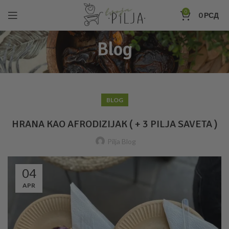
0
0
РСД
Blog
BLOG
HRANA KAO AFRODIZIJAK ( + 3 PILJA SAVETA )
Pilja Blog
04
APR