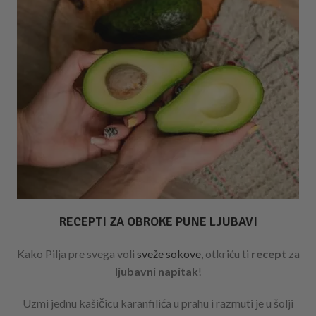
RECEPTI ZA OBROKE PUNE LJUBAVI
Kako Pilja pre svega voli
sveže sokove
, otkriću ti
recept
za
ljubavni napitak
!
Uzmi jednu kašičicu karanfilića u prahu i razmuti je u šolji