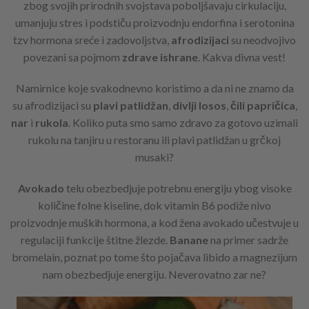
zbog svojih prirodnih svojstava poboljšavaju cirkulaciju,
umanjuju stres i podstiču proizvodnju endorfina i serotonina
tzv hormona sreće i zadovoljstva,
afrodizijaci
su neodvojivo
povezani sa pojmom
zdrave ishrane
. Kakva divna vest!
Namirnice koje svakodnevno koristimo a da ni ne znamo da
su afrodizijaci su
plavi patlidžan
,
divlji losos
,
čili papričica
,
nar
i
rukola
. Koliko puta smo samo zdravo za gotovo uzimali
rukolu na tanjiru u restoranu ili plavi patlidžan u grčkoj
musaki?
Avokado
telu obezbedjuje potrebnu energiju ybog visoke
količine folne kiseline, dok vitamin B6 podiže nivo
proizvodnje muških hormona, a kod žena avokado učestvuje u
regulaciji funkcije štitne žlezde.
Banane
na primer sadrže
bromelain, poznat po tome što pojačava libido a magnezijum
nam obezbedjuje energiju. Neverovatno zar ne?