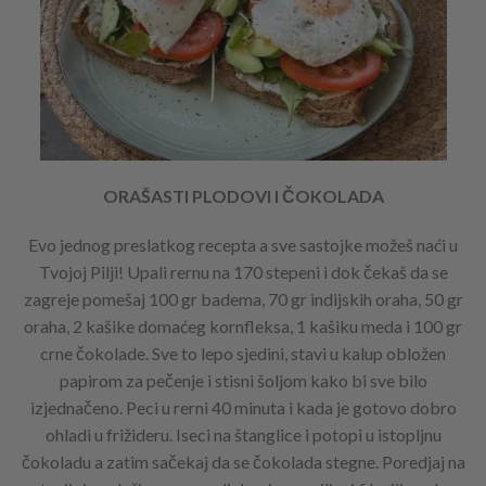
ORAŠASTI PLODOVI I ČOKOLADA
Evo jednog preslatkog recepta a sve sastojke možeš naći u
Tvojoj Pilji! Upali rernu na 170 stepeni i dok čekaš da se
zagreje pomešaj 100 gr badema, 70 gr indijskih oraha, 50 gr
oraha, 2 kašike domaćeg kornfleksa, 1 kašiku meda i 100 gr
crne čokolade. Sve to lepo sjedini, stavi u kalup obložen
papirom za pečenje i stisni šoljom kako bi sve bilo
izjednačeno. Peci u rerni 40 minuta i kada je gotovo dobro
ohladi u frižideru. Iseci na štanglice i potopi u istopljnu
čokoladu a zatim sačekaj da se čokolada stegne. Poredjaj na