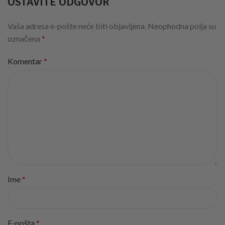
OSTAVITE ODGOVOR
Vaša adresa e-pošte neće biti objavljena.
Neophodna polja su
označena
*
Komentar
*
Ime
*
E-pošta
*