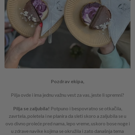
Pozdrav ekipa,
Pilja ovde i ima jednu važnu vest za vas, jeste li spremni?
Pilja se zaljubila!
Potpuno i bespovratno se otkačila,
zavrtela, poletela i ne planira da sleti skoro a zaljubila se u
ovo divno proleće pred nama, lepo vreme, uskoro bose noge i
u zdrave navike kojima se okružila i zato današnja tema