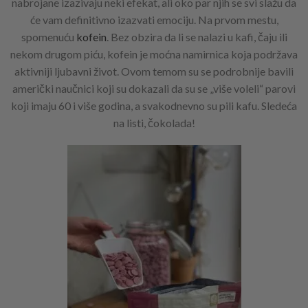
nabrojane izazivaju neki efekat, ali oko par njih se svi slažu da
će vam definitivno izazvati emociju. Na prvom mestu,
spomenuću
kofein
. Bez obzira da li se nalazi u kafi, čaju ili
nekom drugom piću, kofein je moćna namirnica koja podržava
aktivniji ljubavni život. Ovom temom su se podrobnije bavili
američki naučnici koji su dokazali da su se „više voleli“ parovi
koji imaju 60 i više godina, a svakodnevno su pili kafu. Sledeća
na listi, čokolada!