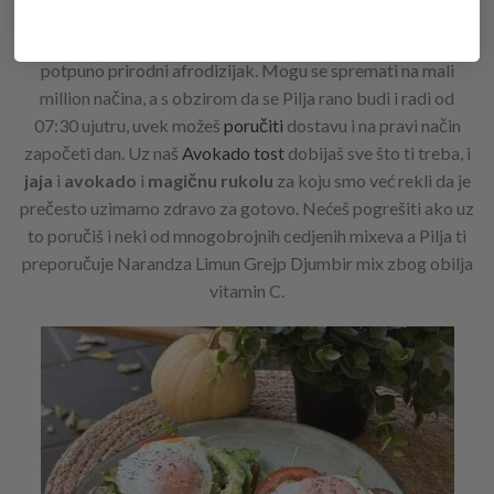
Jaja
obiluju cinkom zbog žumanaca i to uz folnu kiselinu i
vitamin B što zajedno pravi odličan tandem koji nam daje
potpuno prirodni afrodizijak. Mogu se spremati na mali
million načina, a s obzirom da se Pilja rano budi i radi od
07:30 ujutru, uvek možeš
poručiti
dostavu i na pravi način
započeti dan. Uz naš
Avokado tost
dobijaš sve što ti treba, i
jaja
i
avokado
i
magičnu rukolu
za koju smo već rekli da je
prečesto uzimamo zdravo za gotovo. Nećeš pogrešiti ako uz
to poručiš i neki od mnogobrojnih cedjenih mixeva a Pilja ti
preporučuje Narandza Limun Grejp Djumbir mix zbog obilja
vitamin C.