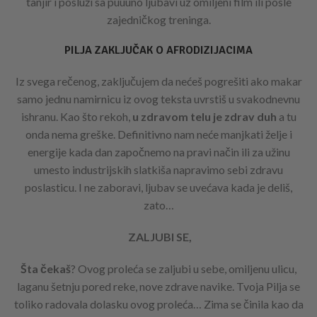
tanjir i posluži sa puuuno ljubavi uz omiljeni film ili posle
zajedničkog treninga.
PILJA ZAKLJUČAK O AFRODIZIJACIMA
Iz svega rečenog, zaključujem da nećeš pogrešiti ako makar
samo jednu namirnicu iz ovog teksta uvrstiš u svakodnevnu
ishranu. Kao što rekoh,
u zdravom telu je zdrav duh
a tu
onda nema greške. Definitivno nam neće manjkati želje i
energije kada dan započnemo na pravi način ili za užinu
umesto industrijskih slatkiša napravimo sebi zdravu
poslasticu. I ne zaboravi, ljubav se uvećava kada je deliš,
zato…
ZALJUBI SE,
Šta čekaš
? Ovog proleća se zaljubi u sebe, omiljenu ulicu,
laganu šetnju pored reke, nove zdrave navike. Tvoja Pilja se
toliko radovala dolasku ovog proleća… Zima se činila kao da