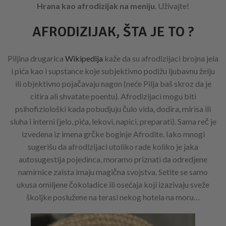
Hrana kao afrodizijak na meniju
. Uživajte!
AFRODIZIJAK, ŠTA JE TO ?
Piljina drugarica
Wikipedija
kaže da su afrodizijaci brojna jela
i pića kao i supstance koje subjektivno podižu ljubavnu želju
ili objektivno pojačavaju nagon (neće Pilja baš skroz da je
citira ali shvatate poentu). Afrodizijaci mogu biti
psihofiziološki kada pobudjuju čulo vida, dodira, mirisa ili
sluha i interni (jelo, pića, lekovi, napici, preparati). Sama reč je
izvedena iz imena grčke boginje Afrodite. Iako mnogi
sugerišu da afrodizijaci utoliko rade koliko je jaka
autosugestija pojedinca, moramo priznati da odredjene
namirnice zaista imaju magična svojstva. Setite se samo
ukusa omiljene čokoladice ili osećaja koji izazivaju sveže
školjke poslužene na terasi nekog hotela na moru…