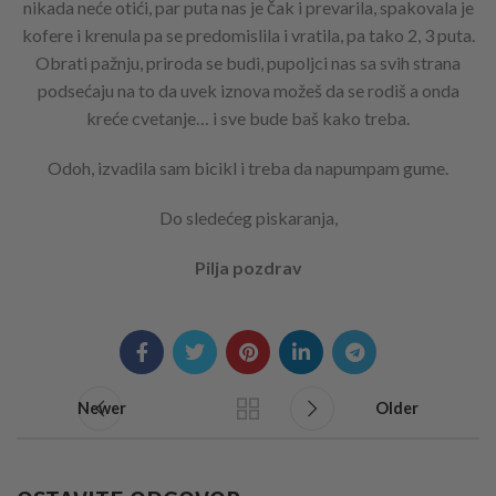
nikada neće otići, par puta nas je čak i prevarila, spakovala je
kofere i krenula pa se predomislila i vratila, pa tako 2, 3 puta.
Obrati pažnju, priroda se budi, pupoljci nas sa svih strana
podsećaju na to da uvek iznova možeš da se rodiš a onda
kreće cvetanje… i sve bude baš kako treba.
Odoh, izvadila sam bicikl i treba da napumpam gume.
Do sledećeg piskaranja,
Pilja pozdrav
Newer
Older