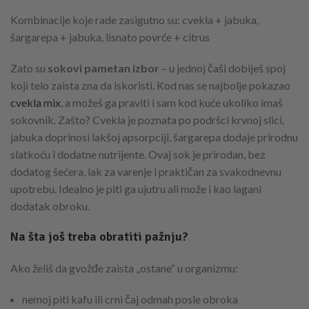
Kombinacije koje rade zasigutno su: cvekla + jabuka,
šargarepa + jabuka, lisnato povrće + citrus
Zato su
sokovi pametan izbor
– u jednoj čaši dobiješ spoj
koji telo zaista zna da iskoristi. Kod nas se najbolje pokazao
cvekla mix
, a možeš ga praviti i sam kod kuće ukoliko imaš
sokovnik. Zašto? Cvekla je poznata po podršci krvnoj slici,
jabuka doprinosi lakšoj apsorpciji, šargarepa dodaje prirodnu
slatkoću i dodatne nutrijente. Ovaj sok je prirodan, bez
dodatog šećera, lak za varenje i praktičan za svakodnevnu
upotrebu. Idealno je piti ga ujutru ali može i kao lagani
dodatak obroku.
Na šta još treba obratiti pažnju?
Ako želiš da gvožđe zaista „ostane“ u organizmu:
nemoj piti kafu ili crni čaj odmah posle obroka