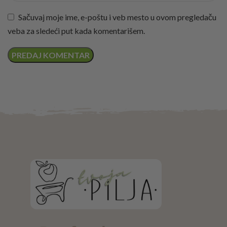
Sačuvaj moje ime, e-poštu i veb mesto u ovom pregledaču
veba za sledeći put kada komentarišem.