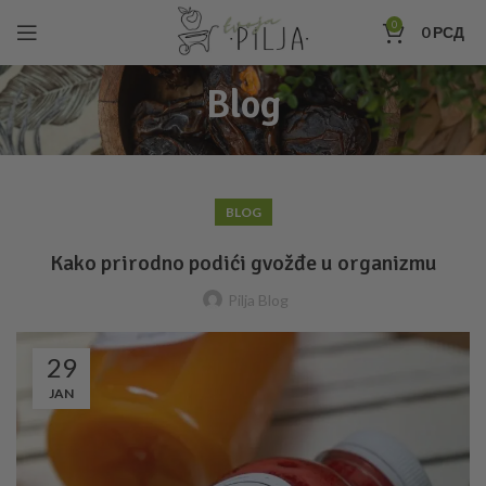
0
0
РСД
Blog
BLOG
Kako prirodno podići gvožđe u organizmu
Pilja Blog
29
JAN