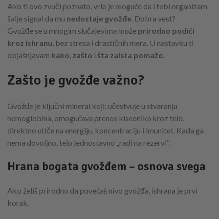
Ako ti ovo zvuči poznato, vrlo je moguće da i tebi organizam
šalje signal da mu
nedostaje gvožđe
. Dobra vest?
Gvožđe se u mnogim slučajevima može
prirodno podići
kroz ishranu
, bez stresa i drastičnih mera. U nastavku ti
objašnjavam
kako
,
zašto
i
šta zaista pomaže
.
Zašto je gvožđe važno?
Gvožđe je ključni mineral koji: učestvuje u stvaranju
hemoglobina, omogućava prenos kiseonika kroz telo,
direktno utiče na energiju, koncentraciju i imunitet. Kada ga
nema dovoljno, telo jednostavno „radi na rezervi“.
Hrana bogata gvožđem – osnova svega
Ako želiš prirodno da povećaš nivo gvožđa, ishrana je prvi
korak.