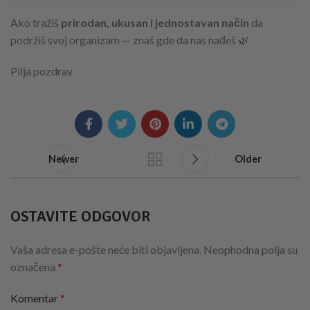
Ako tražiš
prirodan, ukusan i jednostavan način
da
podržiš svoj organizam — znaš gde da nas nađeš 🌿
Pilja pozdrav
Newer
Older
OSTAVITE ODGOVOR
Vaša adresa e-pošte neće biti objavljena.
Neophodna polja su
označena
*
Komentar
*