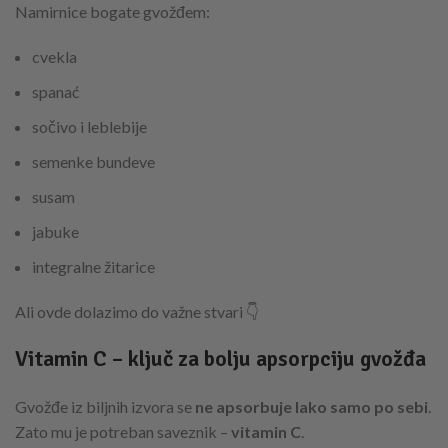
Namirnice bogate gvožđem:
cvekla
spanać
sočivo i leblebije
semenke bundeve
susam
jabuke
integralne žitarice
Ali ovde dolazimo do važne stvari 👇
Vitamin C – ključ za bolju apsorpciju gvožđa
Gvožđe iz biljnih izvora se
ne apsorbuje lako samo po sebi
.
Zato mu je potreban saveznik –
vitamin C
.