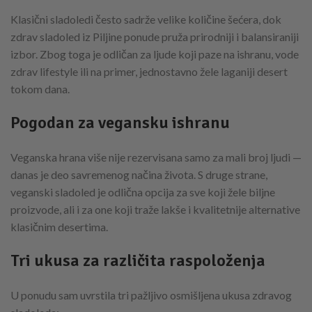
Klasični sladoledi često sadrže velike količine šećera, dok
zdrav sladoled iz Piljine ponude pruža prirodniji i balansiraniji
izbor. Zbog toga je odličan za ljude koji paze na ishranu, vode
zdrav lifestyle ili na primer, jednostavno žele laganiji desert
tokom dana.
Pogodan za vegansku ishranu
Veganska hrana više nije rezervisana samo za mali broj ljudi —
danas je deo savremenog načina života. S druge strane,
veganski sladoled je odlična opcija za sve koji žele biljne
proizvode, ali i za one koji traže lakše i kvalitetnije alternative
klasičnim desertima.
Tri ukusa za različita raspoloženja
U ponudu sam uvrstila tri pažljivo osmišljena ukusa zdravog