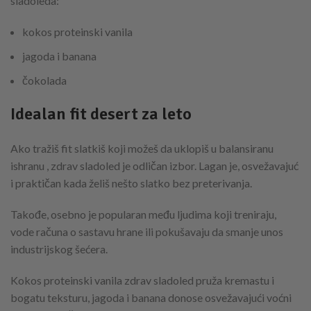
sladoleda:
kokos proteinski vanila
jagoda i banana
čokolada
Idealan fit desert za leto
Ako tražiš fit slatkiš koji možeš da uklopiš u balansiranu
ishranu , zdrav sladoled je odličan izbor. Lagan je, osvežavajuć
i praktičan kada želiš nešto slatko bez preterivanja.
Takođe, osebno je popularan među ljudima koji treniraju,
vode računa o sastavu hrane ili pokušavaju da smanje unos
industrijskog šećera.
Kokos proteinski vanila zdrav sladoled pruža kremastu i
bogatu teksturu, jagoda i banana donose osvežavajući voćni