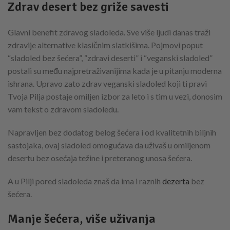
Zdrav desert bez griže savesti
Glavni benefit zdravog sladoleda. Sve više ljudi danas traži
zdravije alternative klasičnim slatkišima. Pojmovi poput
“sladoled bez šećera”, “zdravi deserti” i “veganski sladoled”
postali su među najpretraživanijima kada je u pitanju moderna
ishrana. Upravo zato zdrav veganski sladoled koji ti pravi
Tvoja Pilja postaje omiljen izbor za leto i s tim u vezi, donosim
vam tekst o zdravom sladoledu.
Napravljen bez dodatog belog šećera i od kvalitetnih biljnih
sastojaka, ovaj sladoled omogućava da uživaš u omiljenom
desertu bez osećaja težine i preteranog unosa šećera.
A u Pilji pored sladoleda znaš da ima i raznih
dezerta
bez
šećera.
Manje šećera, više uživanja