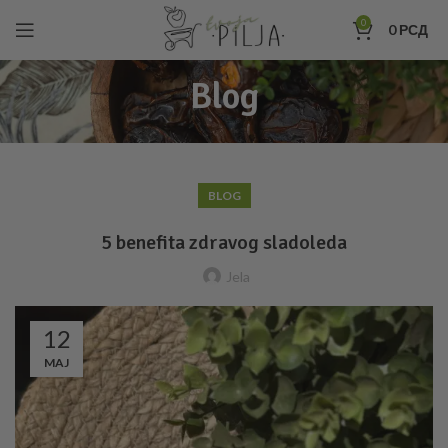
0
0
РСД
Blog
BLOG
5 benefita zdravog sladoleda
Jela
12
MAJ