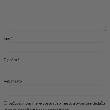
Ime
*
E-pošta
*
Veb mesto
Sačuvaj moje ime, e-poštu i veb mesto u ovom pregledaču
veba za sledeći put kada komentarišem.