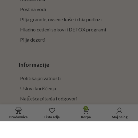
Post na vodi
Pilja granole, ovsene kaše i chia pudinzi
Hladno ceđeni sokovi i DETOX programi
Pilja dezerti
Informacije
Politika privatnosti
Uslovi korišćenja
Najčešća pitanja i odgovori
0
Prodavnica
Lista želja
Korpa
Moj nalog
Kontakt podaci
Tvoja Pilja